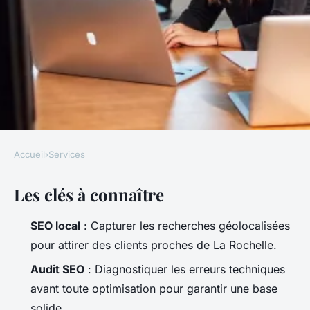
Accueil
›
Services
SERVICES
Les clés à connaître
Trouvez l'agence SEO idéale à
La Rochelle pour briller en
SEO local
: Capturer les recherches géolocalisées
ligne
pour attirer des clients proches de La Rochelle.
Audit SEO
: Diagnostiquer les erreurs techniques
Nicet
•
11/05/2026 07:55
•
9 min de lecture
avant toute optimisation pour garantir une base
solide.