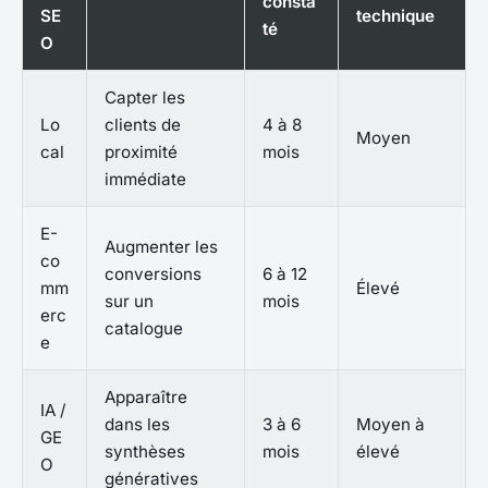
consta
SE
technique
té
O
Capter les
Lo
clients de
4 à 8
Moyen
cal
proximité
mois
immédiate
E-
Augmenter les
co
conversions
6 à 12
mm
Élevé
sur un
mois
erc
catalogue
e
Apparaître
IA /
dans les
3 à 6
Moyen à
GE
synthèses
mois
élevé
O
génératives