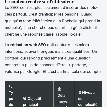
Le contenu centré sur l'utilisateur
Le SEO, ce n’est plus seulement d’insérer des mots-
clés partout. C’est d’anticiper les besoins. Quand
quelqu’un tape “diététicien à La Rochelle qui prend la
mutuelle”, il ne cherche pas un article généraliste, il
cherche une réponse claire, rapide, locale.
La
rédaction web SEO
doit capturer ces micro-
intentions, souvent longues mais très qualifiées. Un
contenu qui répond précisément à une question
concrète a plus de chances d’être lu, partagé, et
valorisé par Google. Et c'est au final cela qui compte.
🔍
⏱️
Ty
⚙️ Niveau
Délai
pe
🎯 Objectif
de
moyen
de
principal
complexité